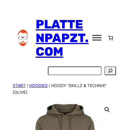
Zum
Inhalt
PLATTE
springen
NPAPZT.
COM
Suchen
START
/
HOODIES
/ HOODY “SKILLZ & TECHNIX”
[OLIVE]