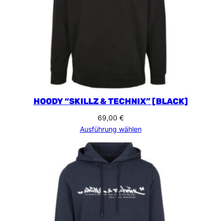
V
E
]
M
e
n
g
e
HOODY “SKILLZ & TECHNIX” [BLACK]
69,00
€
Ausführung wählen