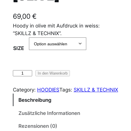
69,00
€
Hoody in olive mit Aufdruck in weiss:
“SKILLZ & TECHNIX”.
SIZE
H
In den Warenkorb
O
O
Category:
HOODIES
Tags:
SKILLZ & TECHNIX
D
Beschreibung
Y
"
Zusätzliche Informationen
S
Rezensionen (0)
K