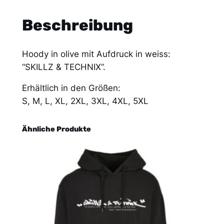
I
L
Beschreibung
L
Z
Hoody in olive mit Aufdruck in weiss:
&
“SKILLZ & TECHNIX”.
T
E
Erhältlich in den Größen:
C
S, M, L, XL, 2XL, 3XL, 4XL, 5XL
H
N
Ähnliche Produkte
I
X
"
[
O
L
I