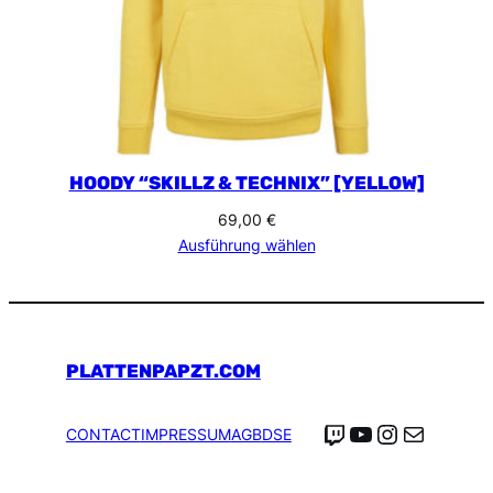
HOODY “SKILLZ & TECHNIX” [YELLOW]
69,00
€
Ausführung wählen
PLATTENPAPZT.COM
Twitch
YouTube
Instagra
E-Mail
CONTACT
IMPRESSUM
AGB
DSE