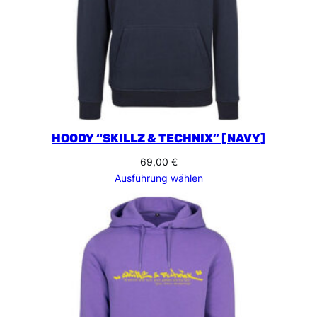
HOODY “SKILLZ & TECHNIX” [NAVY]
69,00
€
Ausführung wählen