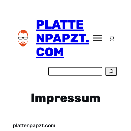
Zum
Inhalt
PLATTE
springen
NPAPZT.
COM
Suchen
Impressum
plattenpapzt.com