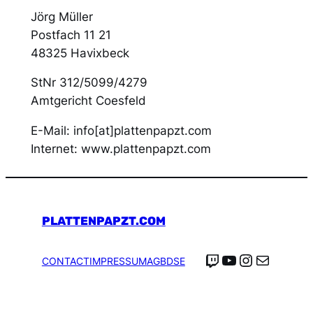
Jörg Müller
Postfach 11 21
48325 Havixbeck
StNr 312/5099/4279
Amtgericht Coesfeld
E-Mail: info[at]plattenpapzt.com
Internet: www.plattenpapzt.com
PLATTENPAPZT.COM
Twitch
YouTube
Instagra
E-Mail
CONTACT
IMPRESSUM
AGB
DSE