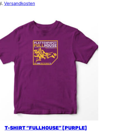
l.
Versandkosten
T-SHIRT “FULLHOUSE” [PURPLE]