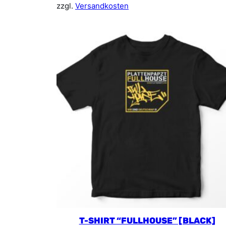
zzgl.
Versandkosten
T-SHIRT “FULLHOUSE” [BLACK]