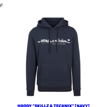
gt
]
HOODY “SKILLZ & TECHNIX” [NAVY]