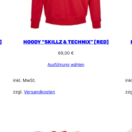
]
HOODY “SKILLZ & TECHNIX” [RED]
69,00
€
Ausführung wählen
inkl. MwSt.
ink
zzgl.
Versandkosten
zzg