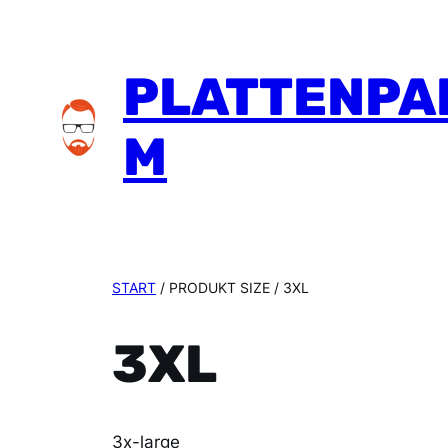
Zum
Inhalt
springen
PLATTENPA
M
START
/ PRODUKT SIZE / 3XL
3XL
3x-large