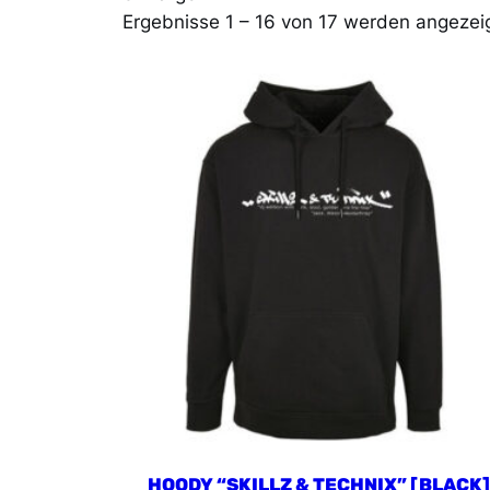
Ergebnisse 1 – 16 von 17 werden angezei
HOODY “SKILLZ & TECHNIX” [BLACK