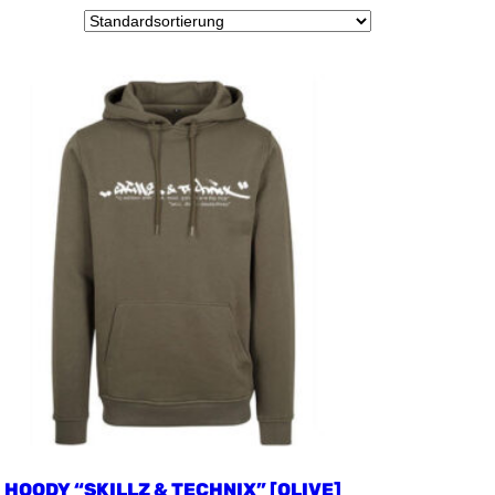
HOODY “SKILLZ & TECHNIX” [OLIVE]