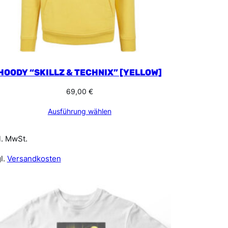
HOODY “SKILLZ & TECHNIX” [YELLOW]
69,00
€
Ausführung wählen
l. MwSt.
l.
Versandkosten