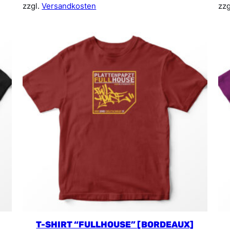
zzgl.
Versandkosten
zzg
T-SHIRT “FULLHOUSE” [BORDEAUX]